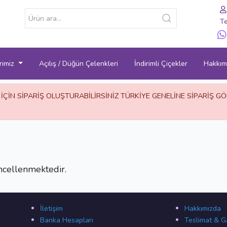
Te
rimiz
Açılış / Düğün Çelenkleri
İndirimli Çiçekler
Hakkım
 İÇİN SİPARİŞ OLUŞTURABİLİRSİNİZ TÜRKİYE GENELİNE SİPARİŞ 
cellenmektedir.
İletişim
Hakkımızda
Banka Hesapları
Teslimat & G