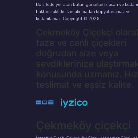
Bu sitede yer alan bütün görsellerin ticari ve kullan
hakları saklıdır. İzin alınmadan kopyalanamaz ve
kullanılamaz. Copyright © 2026
Çekmeköy Çiçekçi olara
taze ve canlı çiçekleri
doğrudan size veya
sevdiklerinize ulaştırma
konusunda uzmanız. Hızl
teslimat ve eşsiz kalite.
Çekmeköy çiçekçi