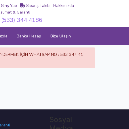
Giriş Yap
Sipariş Takibi
Hakkımızda
slimat & Garanti
(533) 344 4186
ızda
Banka Hesap
Bize Ulaşın
GÖNDERMEK İÇİN WHATSAP NO : 533 344 41
Sosyal
aranti
Medya