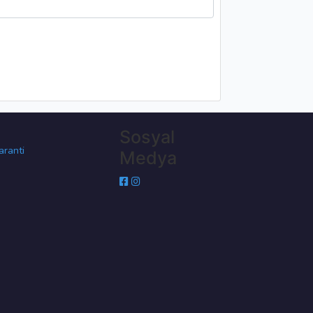
Sosyal
aranti
Medya