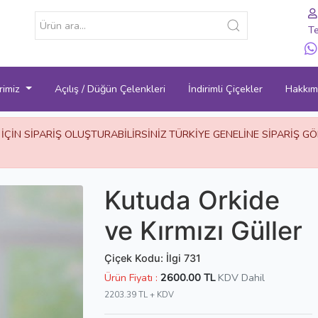
Te
rimiz
Açılış / Düğün Çelenkleri
İndirimli Çiçekler
Hakkım
 İÇİN SİPARİŞ OLUŞTURABİLİRSİNİZ TÜRKİYE GENELİNE SİPARİŞ 
Kutuda Orkide
ve Kırmızı Güller
Çiçek Kodu: İlgi 731
Ürün Fiyatı :
2600.00 TL
KDV Dahil
2203.39 TL + KDV