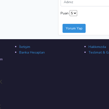
Puan
Yorum Yap
İletişim
Hakkımızda
Banka Hesapları
Teslimat & G
ım
k
k