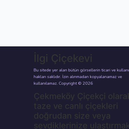
İlgi Çiçekevi
Bu sitede yer alan bütün görsellerin ticari ve kullan
hakları saklıdır. İzin alınmadan kopyalanamaz ve
kullanılamaz. Copyright © 2026
Çekmeköy Çiçekçi olara
taze ve canlı çiçekleri
doğrudan size veya
sevdiklerinize ulaştırma