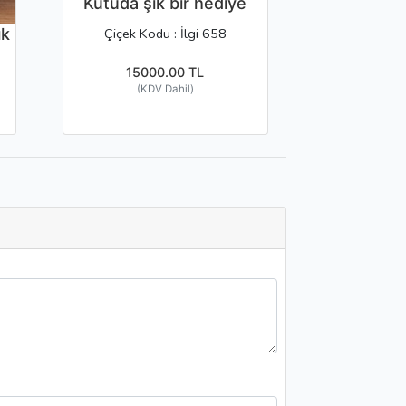
Kutuda şık bir hediye
ık
Çiçek Kodu : İlgi 658
15000.00 TL
(KDV Dahil)