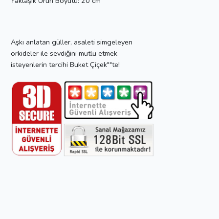
Yaklaşık Ürün Boyutu: 20 cm
Aşkı anlatan güller, asaleti simgeleyen
orkideler ile sevdiğini mutlu etmek
isteyenlerin tercihi Buket Çiçek""te!