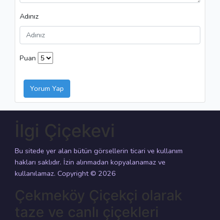
Adınız
Puan
Yorum Yap
İlgi Çiçekevi
Bu sitede yer alan bütün görsellerin ticari ve kullanım
hakları saklıdır. İzin alınmadan kopyalanamaz ve
kullanılamaz. Copyright © 2026
Çekmeköy Çiçekçi olarak
taze ve canlı çiçekleri