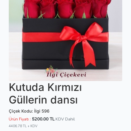
Kutuda Kırmızı
Güllerin dansı
Çiçek Kodu: İlgi 596
Ürün Fiyatı :
5200.00 TL
KDV Dahil
4406.78 TL + KDV